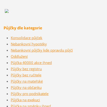
Půjčky dle kategorie
Konsolidace půjček
Nebankovní hypotéky
Nebankovní půjčky kde opravdu půjčí
Oddlužení
Půjčka 40000 akce ihned
Půjčky bez registru
Půjčky bez ručitele
Půjčky na mateřské
Půjčky na občanku
Půjčky pro podnikatele
Půjčka na exekuci
Půjčka na směnku ihned