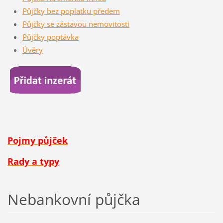
Půjčky bez poplatku předem
Půjčky se zástavou nemovitosti
Půjčky poptávka
Úvěry
Pojmy půjček
Rady a typy
Nebankovní půjčka