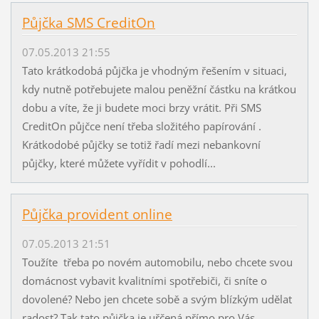
Půjčka SMS CreditOn
07.05.2013 21:55
Tato krátkodobá půjčka je vhodným řešením v situaci,
kdy nutně potřebujete malou peněžní částku na krátkou
dobu a víte, že ji budete moci brzy vrátit. Při SMS
CreditOn půjčce není třeba složitého papírování .
Krátkodobé půjčky se totiž řadí mezi nebankovní
půjčky, které můžete vyřídit v pohodlí...
Půjčka provident online
07.05.2013 21:51
Toužíte třeba po novém automobilu, nebo chcete svou
domácnost vybavit kvalitními spotřebiči, či sníte o
dovolené? Nebo jen chcete sobě a svým blízkým udělat
radost? Tak tato půjčka je uřčená přímo pro Vás.