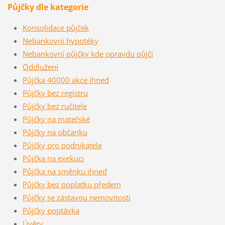
Půjčky dle kategorie
Konsolidace půjček
Nebankovní hypotéky
Nebankovní půjčky kde opravdu půjčí
Oddlužení
Půjčka 40000 akce ihned
Půjčky bez registru
Půjčky bez ručitele
Půjčky na mateřské
Půjčky na občanku
Půjčky pro podnikatele
Půjčka na exekuci
Půjčka na směnku ihned
Půjčky bez poplatku předem
Půjčky se zástavou nemovitosti
Půjčky poptávka
Úvěry