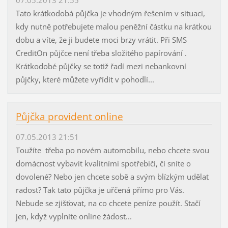
Tato krátkodobá půjčka je vhodným řešením v situaci,
kdy nutně potřebujete malou peněžní částku na krátkou
dobu a víte, že ji budete moci brzy vrátit. Při SMS
CreditOn půjčce není třeba složitého papírování .
Krátkodobé půjčky se totiž řadí mezi nebankovní
půjčky, které můžete vyřídit v pohodlí...
Půjčka provident online
07.05.2013 21:51
Toužíte třeba po novém automobilu, nebo chcete svou
domácnost vybavit kvalitními spotřebiči, či sníte o
dovolené? Nebo jen chcete sobě a svým blízkým udělat
radost? Tak tato půjčka je uřčená přímo pro Vás.
Nebude se zjišťovat, na co chcete peníze použít. Stačí
jen, když vyplníte online žádost...