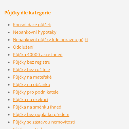
Půjčky dle kategorie
Konsolidace půjček
Nebankovní hypotéky
Nebankovní půjčky kde opravdu půjčí
Oddlužení
Půjčka 40000 akce ihned
Půjčky bez registru
Půjčky bez ručitele
Půjčky na mateřské
Půjčky na občanku
Půjčky pro podnikatele
Půjčka na exekuci
Půjčka na směnku ihned
Půjčky bez poplatku předem
Půjčky se zástavou nemovitosti