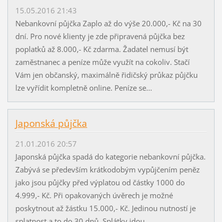
15.05.2016 21:43
Nebankovní půjčka Zaplo až do výše 20.000,- Kč na 30
dní. Pro nové klienty je zde připravená půjčka bez
poplatků až 8.000,- Kč zdarma. Žadatel nemusí být
zaměstnanec a peníze může využít na cokoliv. Stačí
Vám jen občanský, maximálně řidičský průkaz půjčku
lze vyřídit kompletně online. Peníze se...
Japonská půjčka
21.01.2016 20:57
Japonská půjčka spadá do kategorie nebankovní půjčka.
Zabývá se především krátkodobým vypůjčením peněz
jako jsou půjčky před výplatou od částky 1000 do
4.999,- Kč. Při opakovaných úvěrech je možné
poskytnout až žástku 15.000,- Kč. Jedinou nutností je
splatnost a to do 30 dnů. Splátky jdou...