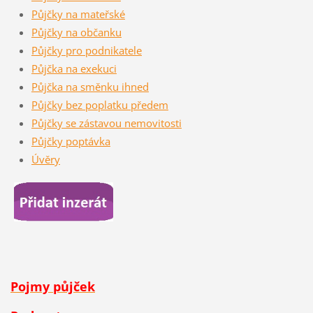
Půjčky na mateřské
Půjčky na občanku
Půjčky pro podnikatele
Půjčka na exekuci
Půjčka na směnku ihned
Půjčky bez poplatku předem
Půjčky se zástavou nemovitosti
Půjčky poptávka
Úvěry
Pojmy půjček