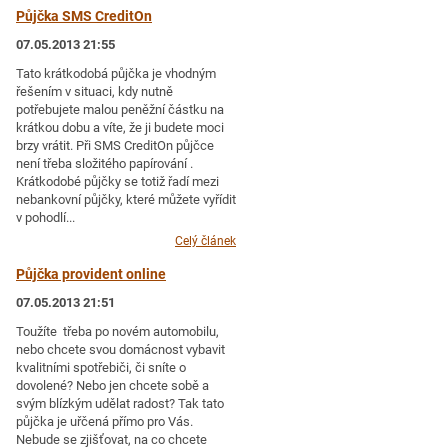
Půjčka SMS CreditOn
07.05.2013 21:55
Tato krátkodobá půjčka je vhodným
řešením v situaci, kdy nutně
potřebujete malou peněžní částku na
krátkou dobu a víte, že ji budete moci
brzy vrátit. Při SMS CreditOn půjčce
není třeba složitého papírování .
Krátkodobé půjčky se totiž řadí mezi
nebankovní půjčky, které můžete vyřídit
v pohodlí...
Celý článek
Půjčka provident online
07.05.2013 21:51
Toužíte třeba po novém automobilu,
nebo chcete svou domácnost vybavit
kvalitními spotřebiči, či sníte o
dovolené? Nebo jen chcete sobě a
svým blízkým udělat radost? Tak tato
půjčka je uřčená přímo pro Vás.
Nebude se zjišťovat, na co chcete