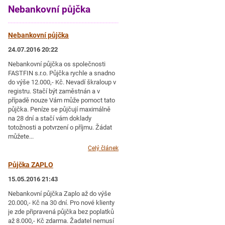
Nebankovní půjčka
Nebankovní půjčka
24.07.2016 20:22
Nebankovní půjčka os společnosti
FASTFIN s.r.o. Půjčka rychle a snadno
do výše 12.000,- Kč. Nevadí škraloup v
registru. Stačí být zaměstnán a v
případě nouze Vám může pomoct tato
půjčka. Peníze se půjčují maximálně
na 28 dní a stačí vám doklady
totožnosti a potvrzení o příjmu. Žádat
můžete...
Celý článek
Půjčka ZAPLO
15.05.2016 21:43
Nebankovní půjčka Zaplo až do výše
20.000,- Kč na 30 dní. Pro nové klienty
je zde připravená půjčka bez poplatků
až 8.000,- Kč zdarma. Žadatel nemusí