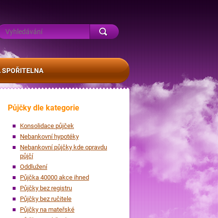
 SPOŘITELNA
Půjčky dle kategorie
Konsolidace půjček
Nebankovní hypotéky
Nebankovní půjčky kde opravdu
půjčí
Oddlužení
Půjčka 40000 akce ihned
Půjčky bez registru
Půjčky bez ručitele
Půjčky na mateřské