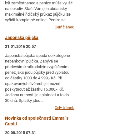
být zaměstnanec a peníze může využít
na cokoliv. Stačí Vám jen občanský,
maximálně řidičský průkaz půjčku lze
vyřídit kompletně online. Peníze se...
Celý článek
Japonská půjčka
21.01.2016 20:57
Japonská půjčka spadá do kategorie
nebankovní půjčka. Zabývá se
především krátkodobým vypůjčením
peněz jako jsou půjčky před výplatou
od částky 1000 do 4.999,- Kč. Při
opakovaných úvěrech je možné
poskytnout až žástku 15.000,- Kč.
Jedinou nutností je splatnost a to do
30 dnů. Splátky jdou...
Celý článek
Novinka od společnosti Emma´s
Credit
20.08.2015 07:31