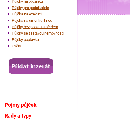
Půjčky na občanku
Půjčky pro podnikatele
Půjčka na exekuci
Půjčka na směnku ihned
Půjčky bez poplatku předem
Půjčky se zástavou nemovitosti
Půjčky poptávka
Úvěry
Pojmy půjček
Rady a typy