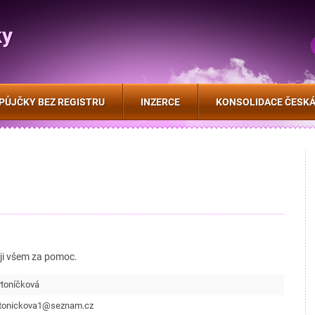
ky
PŮJČKY BEZ REGISTRU
INZERCE
KONSOLIDACE ČESKÁ
ji všem za pomoc.
toníčková
rtonickova1@seznam.cz