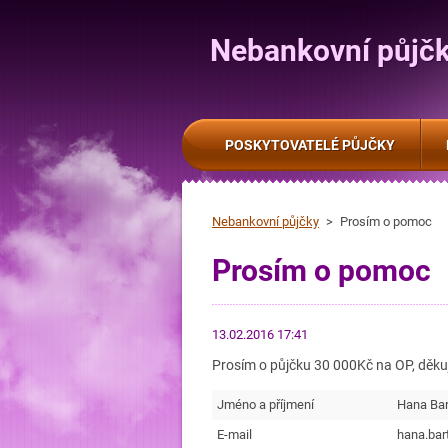
Nebankovní půjč
POSKYTOVATELÉ PŮJČKY
Nebankovní půjčky
>
Prosím o pomoc
Prosím o pomoc
13.02.2016 17:41
Prosím o půjčku 30 000Kč na OP, děku
Jméno a příjmení
Hana Bar
E-mail
hana.ba