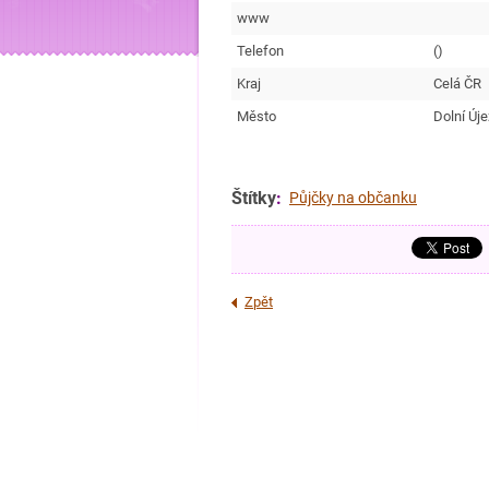
www
Telefon
()
Kraj
Celá ČR
Město
Dolní Új
Štítky
:
Půjčky na občanku
Zpět