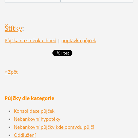
Štítky
:
Půjčka na směnku ihned
|
poptávka půjček
« Zpět
Půjčky dle kategorie
Konsolidace půjček
Nebankovní hypotéky
Nebankovní půjčky kde opravdu půjčí
Oddlužení