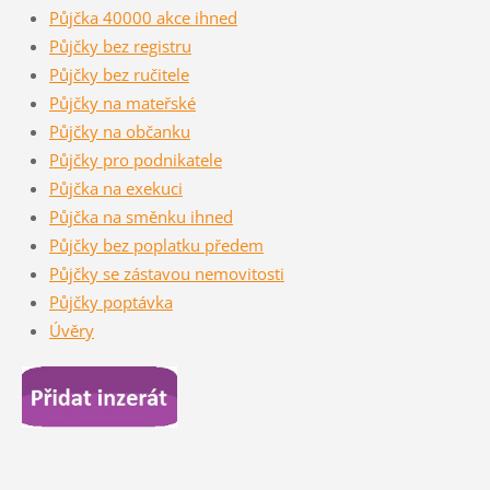
Půjčka 40000 akce ihned
Půjčky bez registru
Půjčky bez ručitele
Půjčky na mateřské
Půjčky na občanku
Půjčky pro podnikatele
Půjčka na exekuci
Půjčka na směnku ihned
Půjčky bez poplatku předem
Půjčky se zástavou nemovitosti
Půjčky poptávka
Úvěry