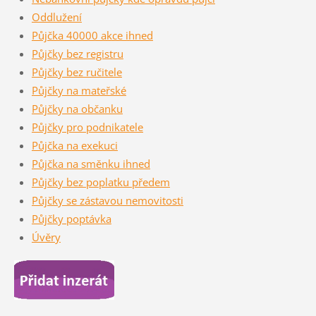
Oddlužení
Půjčka 40000 akce ihned
Půjčky bez registru
Půjčky bez ručitele
Půjčky na mateřské
Půjčky na občanku
Půjčky pro podnikatele
Půjčka na exekuci
Půjčka na směnku ihned
Půjčky bez poplatku předem
Půjčky se zástavou nemovitosti
Půjčky poptávka
Úvěry