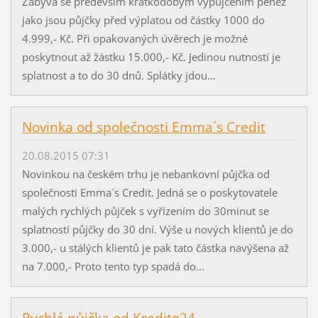
Zabývá se především krátkodobým vypůjčením peněz
jako jsou půjčky před výplatou od částky 1000 do
4.999,- Kč. Při opakovaných úvěrech je možné
poskytnout až žástku 15.000,- Kč. Jedinou nutností je
splatnost a to do 30 dnů. Splátky jdou...
Novinka od společnosti Emma´s Credit
20.08.2015 07:31
Novinkou na českém trhu je nebankovní půjčka od
společnosti Emma´s Credit. Jedná se o poskytovatele
malých rychlých půjček s vyřízením do 30minut se
splatností půjčky do 30 dní. Výše u nových klientů je do
3.000,- u stálých klientů je pak tato částka navýšena až
na 7.000,- Proto tento typ spadá do...
Rychlá půjčka od Kredito24