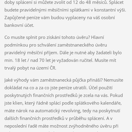
doby splácení si můžete zvolit od 12 do 48 měsíců. Splácet
budete pravidelnými měsíčními splátkami v konstantní výši.
Zapůjčené peníze vám budou vyplaceny na váš osobní
bankovní účet.
Co musíte splnit pro získání tohoto úvěru? Hlavní
podmínkou pro schválení zaměstnaneckého úvěru
pravidelný měsíční příjem. Dále je nutné aby žadateli bylo
min. 18 let / nad 70 let je vyžadován ručitel. Musíte mít
trvalý pobyt na území ČR.
Jaké výhody vám zaměstnanecká půjčka přináší? Nemusíte
dokládat na co a za co jste peníze utratili. Účel použití
poskytnutých finančních prostředků je zcela na vás. Pokud
jste klien, který řádně splácí podle splátkového kalendáře,
máte nárok na automatický revolving, tedy na poskytnutí
dalších finančních prostředků v průběhu splácení. A v
neposlední řadě máte možnost zvýhodněného úvěru při