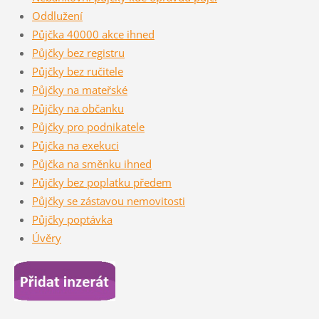
Oddlužení
Půjčka 40000 akce ihned
Půjčky bez registru
Půjčky bez ručitele
Půjčky na mateřské
Půjčky na občanku
Půjčky pro podnikatele
Půjčka na exekuci
Půjčka na směnku ihned
Půjčky bez poplatku předem
Půjčky se zástavou nemovitosti
Půjčky poptávka
Úvěry