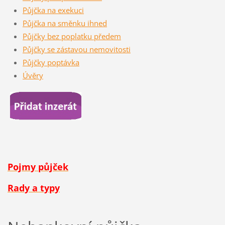
Půjčka na exekuci
Půjčka na směnku ihned
Půjčky bez poplatku předem
Půjčky se zástavou nemovitosti
Půjčky poptávka
Úvěry
Pojmy půjček
Rady a typy