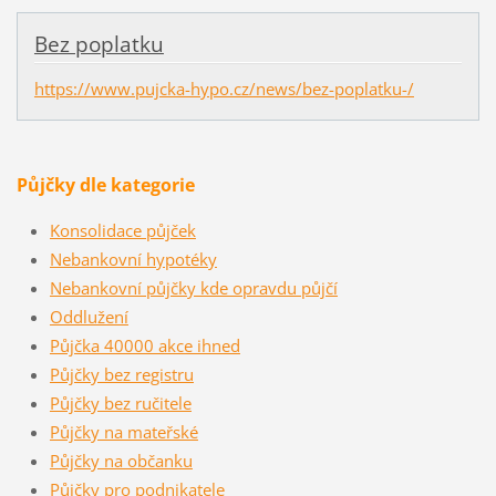
Bez poplatku
https://www.pujcka-hypo.cz/news/bez-poplatku-/
Půjčky dle kategorie
Konsolidace půjček
Nebankovní hypotéky
Nebankovní půjčky kde opravdu půjčí
Oddlužení
Půjčka 40000 akce ihned
Půjčky bez registru
Půjčky bez ručitele
Půjčky na mateřské
Půjčky na občanku
Půjčky pro podnikatele