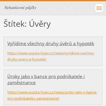
Nebankovní půjčky
Štítek: Úvěry
Vyřídíme všechny druhy úvěrů a hypoték
https://www.pujcka-hypo.cz/news/vyridime-vsechny-
druhy-uveru-a-hypotek/
Úroky jako v bance pro podnikatele i
zaměstnance
https://www.pujcka-hypo.cz/news/uroky-jako-v-bance-
pro-podnikatele-i-zamestnance/