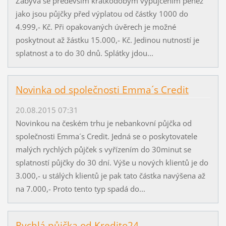
Zabývá se především krátkodobým vypůjčením peněz
jako jsou půjčky před výplatou od částky 1000 do
4.999,- Kč. Při opakovaných úvěrech je možné
poskytnout až žástku 15.000,- Kč. Jedinou nutností je
splatnost a to do 30 dnů. Splátky jdou...
Novinka od společnosti Emma´s Credit
20.08.2015 07:31
Novinkou na českém trhu je nebankovní půjčka od
společnosti Emma´s Credit. Jedná se o poskytovatele
malých rychlých půjček s vyřízením do 30minut se
splatností půjčky do 30 dní. Výše u nových klientů je do
3.000,- u stálých klientů je pak tato částka navýšena až
na 7.000,- Proto tento typ spadá do...
Rychlá půjčka od Kredito24