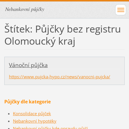
Nebankovní půjčky
Štítek: Půjčky bez registru
Olomoucký kraj
Vánoční půjčka
https://www.pujcka-hypo.cz/news/vanocni-pujcka/
Půjčky dle kategorie
Konsolidace půjček
Nebankovní hypotéky
Nebankovní půjčky kde opravdu půjčí