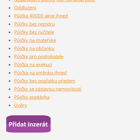
Oddlužení
Půjčka 40000 akce ihned
Půjčky bez registru
Půjčky bez ručitele
Půjčky na mateřské
Půjčky na občanku
Půjčky pro podnikatele
Půjčka na exekuci
Půjčka na směnku ihned
Půjčky bez poplatku předem
Půjčky se zástavou nemovitosti
Půjčky poptávka
Úvěry