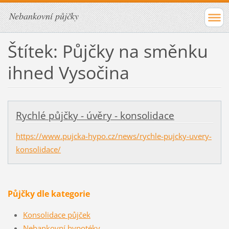
Nebankovní půjčky
Štítek: Půjčky na směnku
ihned Vysočina
Rychlé půjčky - úvěry - konsolidace
https://www.pujcka-hypo.cz/news/rychle-pujcky-uvery-
konsolidace/
Půjčky dle kategorie
Konsolidace půjček
Nebankovní hypotéky