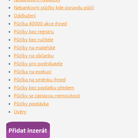
Nebankovní půjčky kde opravdu půjčí
Oddlužení
Půjčka 40000 akce ihned
Půjčky bez registru
Půjčky bez ručitele
Půjčky na mateřské
Půjčky na občanku
Půjčky pro podnikatele
Půjčka na exekuci
Půjčka na směnku ihned
Půjčky bez poplatku předem
Půjčky se zástavou nemovitosti
Půjčky poptávka
Úvěry